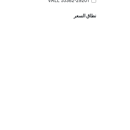
VALL 55382-29201
نطاق السعر